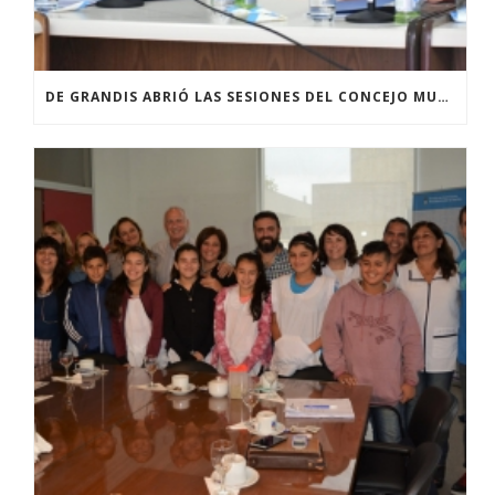
DE GRANDIS ABRIÓ LAS SESIONES DEL CONCEJO MUNICIPAL CON EL EJE PUESTO EN LAS POLÍTICAS DE SALUD, AYUDA SOCIAL Y OBRAS PÚBLICAS EN EL AÑO DE LA PANDEMIA DE COVID-19