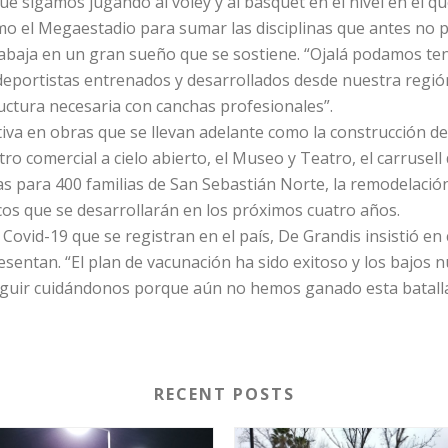
e sigamos jugando al vóley y al básquet en el nivel en el q
mo el Megaestadio para sumar las disciplinas que antes no 
rabaja en un gran sueño que se sostiene. “Ojalá podamos t
eportistas entrenados y desarrollados desde nuestra región
ructura necesaria con canchas profesionales”.
ativa en obras que se llevan adelante como la construcción d
o comercial a cielo abierto, el Museo y Teatro, el carrusell
as para 400 familias de San Sebastián Norte, la remodelación 
cos que se desarrollarán en los próximos cuatro años.
Covid-19 que se registran en el país, De Grandis insistió en 
esentan. “El plan de vacunación ha sido exitoso y los bajos
uir cuidándonos porque aún no hemos ganado esta batalla c
RECENT POSTS