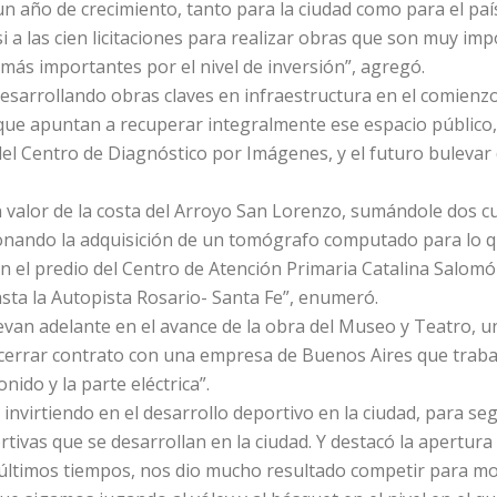
n año de crecimiento, tanto para la ciudad como para el país
a las cien licitaciones para realizar obras que son muy imp
 más importantes por el nivel de inversión”, agregó.
esarrollando obras claves en infraestructura en el comienzo
que apuntan a recuperar integralmente ese espacio público, 
del Centro de Diagnóstico por Imágenes, y el futuro bulevar 
 valor de la costa del Arroyo San Lorenzo, sumándole dos c
onando la adquisición de un tomógrafo computado para lo qu
el predio del Centro de Atención Primaria Catalina Salomón
asta la Autopista Rosario- Santa Fe”, enumeró.
levan adelante en el avance de la obra del Museo y Teatro, un
errar contrato con una empresa de Buenos Aires que trabaja
nido y la parte eléctrica”.
nvirtiendo en el desarrollo deportivo en la ciudad, para se
portivas que se desarrollan en la ciudad. Y destacó la apert
 últimos tiempos, nos dio mucho resultado competir para moti