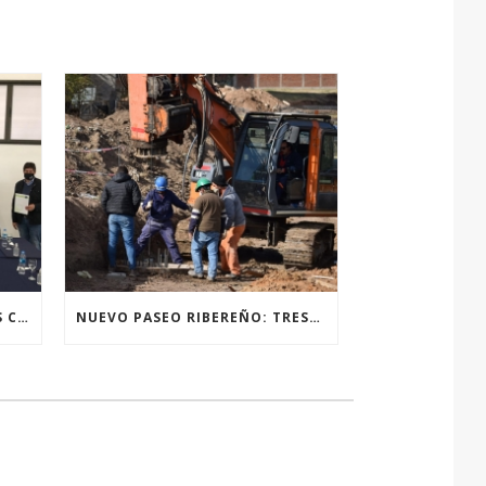
PUERTO SE SUMA A ACCIONES COLECTIVAS CON INTENDENTES DEL CORDÓN INDUSTRIAL Y EL GOBIERNO PROVINCIAL PARA FRENAR EL AVANCE DEL DENGUE
NUEVO PASEO RIBEREÑO: TRESCIENTOS METROS DE PASARELA UNIRÁN TRES BARRIOS DE PUERTO A LA VERA DEL ARROYO SAN LORENZO