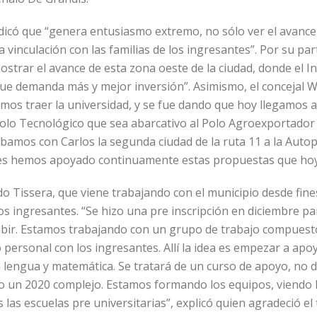
dicó que “genera entusiasmo extremo, no sólo ver el avance e
 vinculación con las familias de los ingresantes”. Por su par
mostrar el avance de esta zona oeste de la ciudad, donde el I
e demanda más y mejor inversión”. Asimismo, el concejal Wa
mos traer la universidad, y se fue dando que hoy llegamos a 
olo Tecnológico que sea abarcativo al Polo Agroexportador e
amos con Carlos la segunda ciudad de la ruta 11 a la Autop
les hemos apoyado continuamente estas propuestas que hoy 
rdo Tissera, que viene trabajando con el municipio desde fin
los ingresantes. “Se hizo una pre inscripción en diciembre p
ibir. Estamos trabajando con un grupo de trabajo compuest
 personal con los ingresantes. Allí la idea es empezar a apoy
lengua y matemática. Se tratará de un curso de apoyo, no de
o un 2020 complejo. Estamos formando los equipos, viendo l
s las escuelas pre universitarias”, explicó quien agradeció