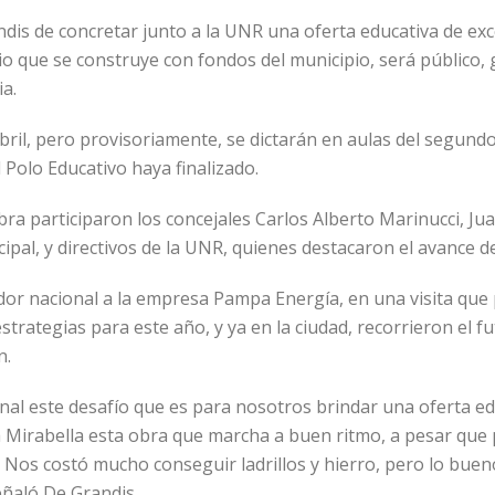
ndis de concretar junto a la UNR una oferta educativa de ex
ficio que se construye con fondos del municipio, será público,
ia.
ril, pero provisoriamente, se dictarán en aulas del segundo
 Polo Educativo haya finalizado.
obra participaron los concejales Carlos Alberto Marinucci, 
pal, y directivos de la UNR, quienes destacaron el avance de
 nacional a la empresa Pampa Energía, en una visita que p
 estrategias para este año, y ya en la ciudad, recorrieron e
n.
al este desafío que es para nosotros brindar una oferta edu
a Mirabella esta obra que marcha a buen ritmo, a pesar qu
 Nos costó mucho conseguir ladrillos y hierro, pero lo buen
eñaló De Grandis.