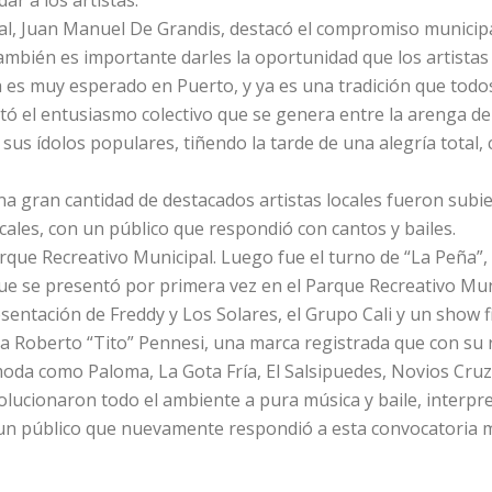
ar a los artistas.
pal, Juan Manuel De Grandis, destacó el compromiso municipa
ambién es importante darles la oportunidad que los artista
ra es muy esperado en Puerto, y ya es una tradición que todo
tó el entusiasmo colectivo que se genera entre la arenga de
sus ídolos populares, tiñendo la tarde de una alegría total,
na gran cantidad de destacados artistas locales fueron subi
ales, con un público que respondió con cantos y bailes.
Parque Recreativo Municipal. Luego fue el turno de “La Peña”
que se presentó por primera vez en el Parque Recreativo Mun
presentación de Freddy y Los Solares, el Grupo Cali y un show
ta Roberto “Tito” Pennesi, una marca registrada que con su r
da como Paloma, La Gota Fría, El Salsipuedes, Novios Cruz
evolucionaron todo el ambiente a pura música y baile, inter
 un público que nuevamente respondió a esta convocatoria m