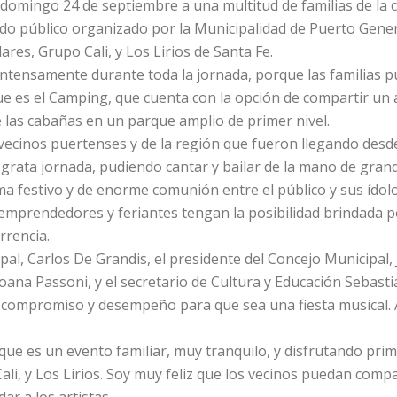
domingo 24 de septiembre a una multitud de familias de la ci
do público organizado por la Municipalidad de Puerto Gener
ares, Grupo Cali, y Los Lirios de Santa Fe.
ó intensamente durante toda la jornada, porque las familias 
ue es el Camping, que cuenta con la opción de compartir un
de las cabañas en un parque amplio de primer nivel.
 vecinos puertenses y de la región que fueron llegando des
 grata jornada, pudiendo cantar y bailar de la mano de gran
ma festivo y de enorme comunión entre el público y sus ídolo
emprendedores y feriantes tengan la posibilidad brindada p
rrencia.
ipal, Carlos De Grandis, el presidente del Concejo Municipal,
 Joana Passoni, y el secretario de Cultura y Educación Sebas
 su compromiso y desempeño para que sea una fiesta musical.
ue es un evento familiar, muy tranquilo, y disfrutando primer
li, y Los Lirios. Soy muy feliz que los vecinos puedan compa