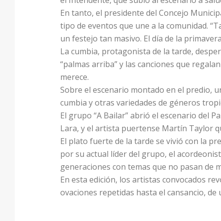
el Intendente, que subió al escenario a salud
En tanto, el presidente del Concejo Munici
tipo de eventos que une a la comunidad. “T
un festejo tan masivo. El día de la primave
La cumbia, protagonista de la tarde, desper
“palmas arriba” y las canciones que regalan 
merece.
Sobre el escenario montado en el predio, u
cumbia y otras variedades de géneros tropic
El grupo “A Bailar” abrió el escenario del 
Lara, y el artista puertense Martín Taylor 
El plato fuerte de la tarde se vivió con la 
por su actual líder del grupo, el acordeonis
generaciones con temas que no pasan de mo
En esta edición, los artistas convocados r
ovaciones repetidas hasta el cansancio, de