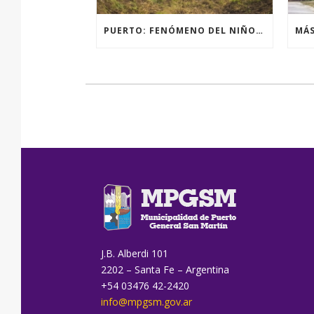
PUERTO: FENÓMENO DEL NIÑO, ACCIONES PREVENTIVAS Y OBRAS.
J.B. Alberdi 101
2202 – Santa Fe – Argentina
+54 03476 42-2420
info@mpgsm.gov.ar