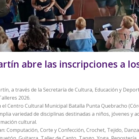
tín abre las inscripciones a los
ín, a través de la Secretaría de Cultura, Educación y Deport
Talleres 2026.
n el Centro Cultural Municipal Batalla Punta Quebracho (Cór
lia variedad de disciplinas destinadas a niños, jóvenes y a
ormación cultural.
n: Computación, Corte y Confección, Crochet, Tejido, Danzas
Reguetón, Guitarra, Taller de Canto, Tango, Yoga, Repostería,