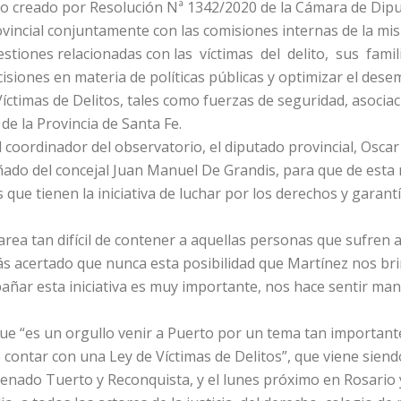
o creado por Resolución Nª 1342/2020 de la Cámara de Diput
rovincial conjuntamente con las comisiones internas de la mi
estiones relacionadas con las víctimas del delito, sus fami
cisiones en materia de políticas públicas y optimizar el des
íctimas de Delitos, tales como fuerzas de seguridad, asocia
 de la Provincia de Santa Fe.
l coordinador del observatorio, el diputado provincial, Oscar
ado del concejal Juan Manuel De Grandis, para que de esta
ue tienen la iniciativa de luchar por los derechos y garantía
tarea tan difícil de contener a aquellas personas que sufren
acertado que nunca esta posibilidad que Martínez nos brin
pañar esta iniciativa es muy importante, nos hace sentir man
ue “es un orgullo venir a Puerto por un tema tan importante
 contar con una Ley de Víctimas de Delitos”, que viene siend
Venado Tuerto y Reconquista, y el lunes próximo en Rosario 