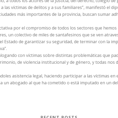
, a todos los actores de la justicia, del derecho, colegio de
las víctimas de delitos y a sus familiares”, manifestó el di
 ciudades más importantes de la provincia, buscan sumar ad
ativa por el compromiso de todos los sectores que hemos 
iares, un colectivo de miles de santafesinos que se ven atra
el Estado de garantizar su seguridad, de terminar con la im
va”.
ialogando con víctimas sobre distintas problemáticas que pa
trimonio, de violencia institucional y de género, y todas nos
oles asistencia legal, haciendo participar a las víctimas en e
a a un abogado al que ha cometido o está imputado en un delit
RECENT POSTS