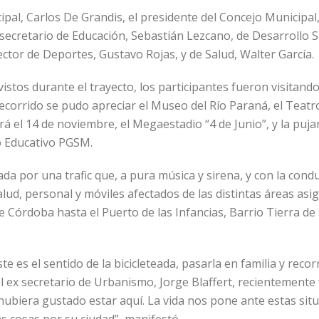
cipal, Carlos De Grandis, el presidente del Concejo Municipa
secretario de Educación, Sebastián Lezcano, de Desarrollo So
ector de Deportes, Gustavo Rojas, y de Salud, Walter García.
istos durante el trayecto, los participantes fueron visita
 recorrido se pudo apreciar el Museo del Río Paraná, el Teatr
 el 14 de noviembre, el Megaestadio “4 de Junio”, y la puja
lo Educativo PGSM.
ada por una trafic que, a pura música y sirena, y con la con
alud, personal y móviles afectados de las distintas áreas asi
e Córdoba hasta el Puerto de las Infancias, Barrio Tierra d
ste es el sentido de la bicicleteada, pasarla en familia y reco
el ex secretario de Urbanismo, Jorge Blaffert, recientemente 
 hubiera gustado estar aquí. La vida nos pone ante estas situ