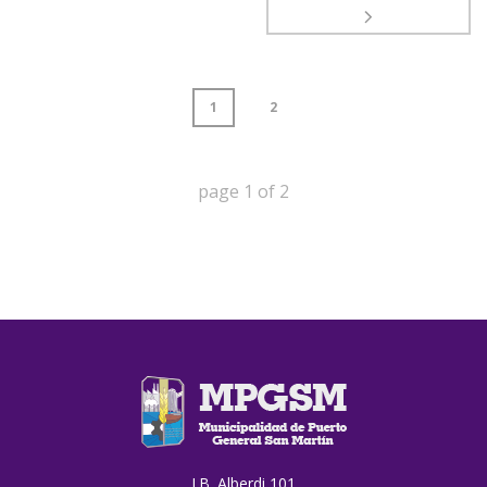
1
2
page
1
of
2
J.B. Alberdi 101